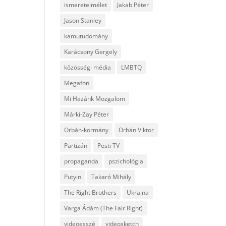
ismeretelmélet
Jakab Péter
Jason Stanley
kamutudomány
Karácsony Gergely
közösségi média
LMBTQ
Megafon
Mi Hazánk Mozgalom
Márki-Zay Péter
Orbán-kormány
Orbán Viktor
Partizán
Pesti TV
propaganda
pszichológia
Putyin
Takaró Mihály
The Right Brothers
Ukrajna
Varga Ádám (The Fair Right)
videoesszé
videosketch