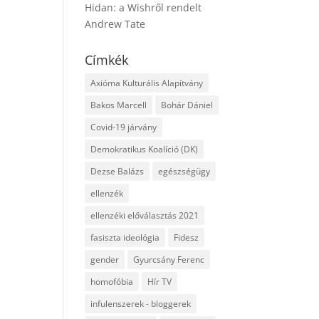
Hidan: a Wishről rendelt
Andrew Tate
Címkék
Axióma Kulturális Alapítvány
Bakos Marcell
Bohár Dániel
Covid-19 járvány
Demokratikus Koalíció (DK)
Dezse Balázs
egészségügy
ellenzék
ellenzéki előválasztás 2021
fasiszta ideológia
Fidesz
gender
Gyurcsány Ferenc
homofóbia
Hír TV
infulenszerek - bloggerek