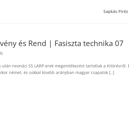
Sapkás Piréz
vény és Rend | Fasiszta technika 07
éb
 után neonáci SS LARP-erek megemlékezést tartottak a Kitörésről. 
mikor német, és sokkal kisebb arányban magyar csapatok [..]