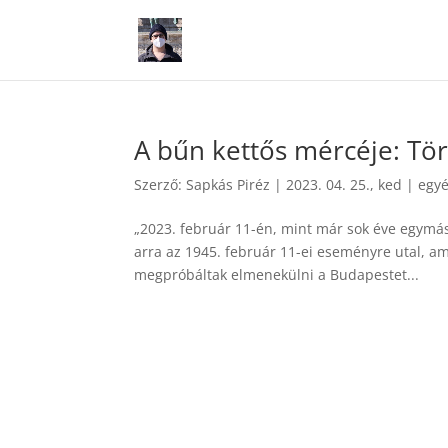
A bűn kettős mércéje: Tör
Szerző:
Sapkás Piréz
|
2023. 04. 25., ked
|
egy
„2023. február 11-én, mint már sok éve egymás
arra az 1945. február 11-ei eseményre utal, a
megpróbáltak elmenekülni a Budapestet...