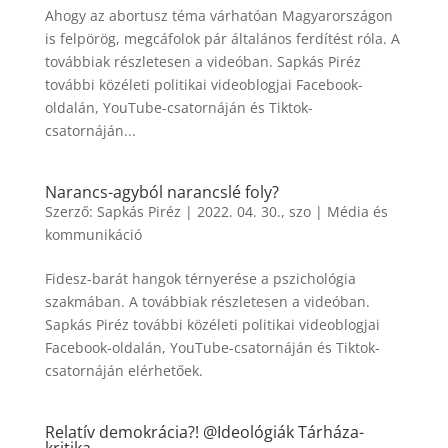
Ahogy az abortusz téma várhatóan Magyarországon
is felpörög, megcáfolok pár általános ferdítést róla. A
továbbiak részletesen a videóban. Sapkás Piréz
további közéleti politikai videoblogjai Facebook-
oldalán, YouTube-csatornáján és Tiktok-
csatornáján...
Narancs-agyból narancslé foly?
Szerző:
Sapkás Piréz
|
2022. 04. 30., szo
|
Média és
kommunikáció
Fidesz-barát hangok térnyerése a pszichológia
szakmában. A továbbiak részletesen a videóban.
Sapkás Piréz további közéleti politikai videoblogjai
Facebook-oldalán, YouTube-csatornáján és Tiktok-
csatornáján elérhetőek.
Relatív demokrácia?! @Ideológiák Tárháza-