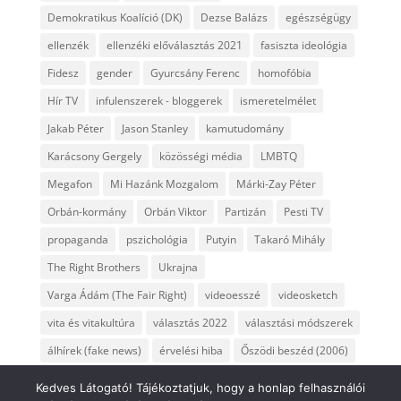
Demokratikus Koalíció (DK)
Dezse Balázs
egészségügy
ellenzék
ellenzéki előválasztás 2021
fasiszta ideológia
Fidesz
gender
Gyurcsány Ferenc
homofóbia
Hír TV
infulenszerek - bloggerek
ismeretelmélet
Jakab Péter
Jason Stanley
kamutudomány
Karácsony Gergely
közösségi média
LMBTQ
Megafon
Mi Hazánk Mozgalom
Márki-Zay Péter
Orbán-kormány
Orbán Viktor
Partizán
Pesti TV
propaganda
pszichológia
Putyin
Takaró Mihály
The Right Brothers
Ukrajna
Varga Ádám (The Fair Right)
videoesszé
videosketch
vita és vitakultúra
választás 2022
választási módszerek
álhírek (fake news)
érvelési hiba
Őszödi beszéd (2006)
Kedves Látogató! Tájékoztatjuk, hogy a honlap felhasználói