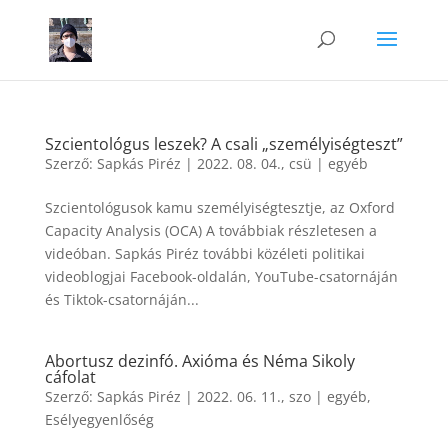
Szcientológus leszek? A csali „személyiségteszt”
Szerző:
Sapkás Piréz
|
2022. 08. 04., csü
|
egyéb
Szcientológusok kamu személyiségtesztje, az Oxford
Capacity Analysis (OCA) A továbbiak részletesen a
videóban. Sapkás Piréz további közéleti politikai
videoblogjai Facebook-oldalán, YouTube-csatornáján
és Tiktok-csatornáján...
Abortusz dezinfó. Axióma és Néma Sikoly
cáfolat
Szerző:
Sapkás Piréz
|
2022. 06. 11., szo
|
egyéb
,
Esélyegyenlőség