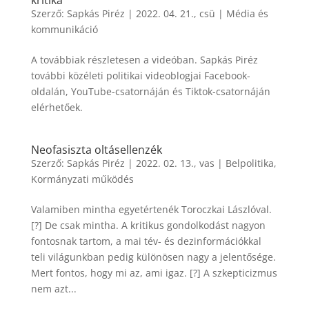
kritika
Szerző:
Sapkás Piréz
|
2022. 04. 21., csü
|
Média és
kommunikáció
A továbbiak részletesen a videóban. Sapkás Piréz
további közéleti politikai videoblogjai Facebook-
oldalán, YouTube-csatornáján és Tiktok-csatornáján
elérhetőek.
Neofasiszta oltásellenzék
Szerző:
Sapkás Piréz
|
2022. 02. 13., vas
|
Belpolitika
,
Kormányzati működés
Valamiben mintha egyetértenék Toroczkai Lászlóval.
[?] De csak mintha. A kritikus gondolkodást nagyon
fontosnak tartom, a mai tév- és dezinformációkkal
teli világunkban pedig különösen nagy a jelentősége.
Mert fontos, hogy mi az, ami igaz. [?] A szkepticizmus
nem azt...