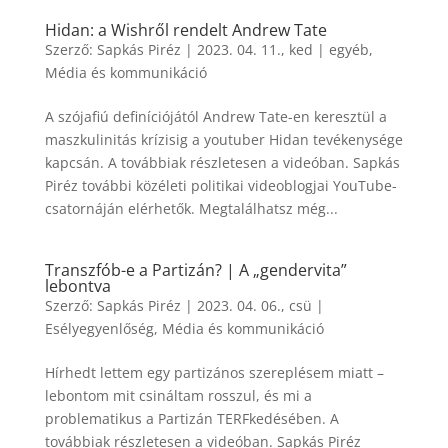
Hidan: a Wishről rendelt Andrew Tate
Szerző:
Sapkás Piréz
|
2023. 04. 11., ked
|
egyéb
,
Média és kommunikáció
A szójafiú definíciójától Andrew Tate-en keresztül a
maszkulinitás krízisig a youtuber Hidan tevékenysége
kapcsán. A továbbiak részletesen a videóban. Sapkás
Piréz további közéleti politikai videoblogjai YouTube-
csatornáján elérhetők. Megtalálhatsz még...
Transzfób-e a Partizán? | A „gendervita”
lebontva
Szerző:
Sapkás Piréz
|
2023. 04. 06., csü
|
Esélyegyenlőség
,
Média és kommunikáció
Hírhedt lettem egy partizános szereplésem miatt –
lebontom mit csináltam rosszul, és mi a
problematikus a Partizán TERFkedésében. A
továbbiak részletesen a videóban. Sapkás Piréz