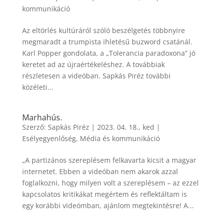
kommunikáció
Az eltörlés kultúráról szóló beszélgetés többnyire
megmaradt a trumpista ihletésű buzword csatánál.
Karl Popper gondolata, a „Tolerancia paradoxona” jó
keretet ad az újraértékeléshez. A továbbiak
részletesen a videóban. Sapkás Piréz további
közéleti...
Marhahús.
Szerző:
Sapkás Piréz
|
2023. 04. 18., ked
|
Esélyegyenlőség
,
Média és kommunikáció
„A partizános szereplésem felkavarta kicsit a magyar
internetet. Ebben a videóban nem akarok azzal
foglalkozni, hogy milyen volt a szereplésem – az ezzel
kapcsolatos kritikákat megértem és reflektáltam is
egy korábbi videómban, ajánlom megtekintésre! A...