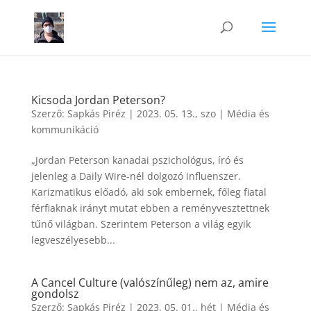
Kicsoda Jordan Peterson?
Szerző:
Sapkás Piréz
|
2023. 05. 13., szo
|
Média és
kommunikáció
„Jordan Peterson kanadai pszichológus, író és
jelenleg a Daily Wire-nél dolgozó influenszer.
Karizmatikus előadó, aki sok embernek, főleg fiatal
férfiaknak irányt mutat ebben a reményvesztettnek
tűnő világban. Szerintem Peterson a világ egyik
legveszélyesebb...
A Cancel Culture (valószínűleg) nem az, amire
gondolsz
Szerző:
Sapkás Piréz
|
2023. 05. 01., hét
|
Média és