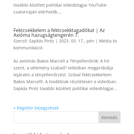
további közéleti politikai videoblogjai YouTube-
csatornáján elérhetők....
Fektcsekkelem a fektcsekktagadókat | Az
Axióma hazugságtengerén 7.
Szerző:
Sapkás Piréz
|
2023. 03. 17., pén
|
Média és
kommunikáció
Az axiómás Bakos Marcell a Tényellenőrök: A hír
szent, a vélemény szabad? videóban megpróbálja
lejáratni a tényellenőrzést. Szóval fektcsekkeltem
Bakos Marcellt. A továbbiak részletesen a videóban.
Sapkás Piréz további közéleti politikai videoblogjai...
« Régebbi bejegyzések