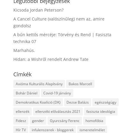
Legutóbbi bejegyzések
Kicsoda Jordan Peterson?
A Cancel Culture (valószínűleg) nem az, amire
gondolsz
A bűn kettős mércéje: Törvény és Rend | Fasiszta
technika 07
Marhahús.
Hidan: a Wishről rendelt Andrew Tate
Címkék
Axióma Kulturális Alapítvány
Bakos Marcell
Bohár Dániel
Covid-19 járvány
Demokratikus Koalíció (DK)
Dezse Balázs
egészségügy
ellenzék
ellenzéki előválasztás 2021
fasiszta ideológia
Fidesz
gender
Gyurcsány Ferenc
homofóbia
Hír TV
infulenszerek - bloggerek
ismeretelmélet