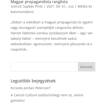
Magyar propagandista ranglista
Szerző:
Sapkás Piréz
|
2021. 04. 01., csü
|
Média és
kommunikáció
„Ebben a videóban a magyar propaganda tíz egyéni
vagy összegyúrt szereplőjét rangsorba állítom.
Három faktorba sorolva osztályozom őket: – egy: vér-
takony faktor – mennyire beszélnek vadul,
vádaskodóan, agresszíven, mennyire játszanak rá a
csoportok...
Legutóbbi bejegyzések
Kicsoda Jordan Peterson?
A Cancel Culture (valószínűleg) nem az, amire
gondolsz