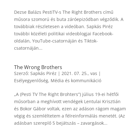
Dezse Balázs PestiTV-s The Right Brothers című
műsora szomorú és buta záróepizódban végződik. A
továbbiak részletesen a videóban. Sapkás Piréz
további közéleti politikai videoblogjai Facebook-
oldalán, YouTube-csatornáján és Tiktok-
csatornáján...
The Wrong Brothers
Szerző:
Sapkás Piréz
|
2021. 07. 25., vas
|
Esélyegyenlőség
,
Média és kommunikáció
„A (Pesti TV The Right Brohters”) július 19-ei hétfői
műsorban a meghívott vendégek Lentulai Krisztián
és Bokor Gábor voltak, ezen az adáson rágom magam
végig és szemléltetem a félreinformálás menetét. (Az
adásban szereplő 5 bejátszás – zavargások...