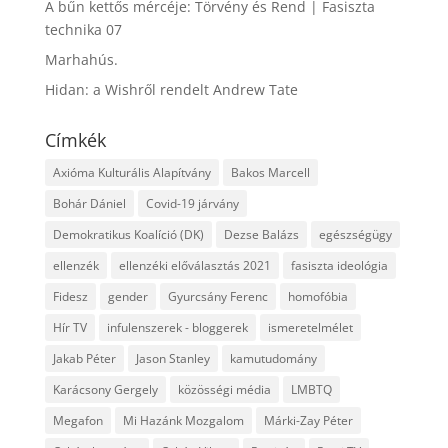
A bűn kettős mércéje: Törvény és Rend | Fasiszta
technika 07
Marhahús.
Hidan: a Wishről rendelt Andrew Tate
Címkék
Axióma Kulturális Alapítvány
Bakos Marcell
Bohár Dániel
Covid-19 járvány
Demokratikus Koalíció (DK)
Dezse Balázs
egészségügy
ellenzék
ellenzéki előválasztás 2021
fasiszta ideológia
Fidesz
gender
Gyurcsány Ferenc
homofóbia
Hír TV
infulenszerek - bloggerek
ismeretelmélet
Jakab Péter
Jason Stanley
kamutudomány
Karácsony Gergely
közösségi média
LMBTQ
Megafon
Mi Hazánk Mozgalom
Márki-Zay Péter