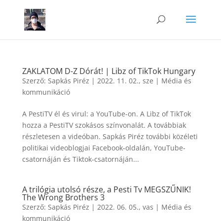
ZAKLATOM D-Z Dórát! | Libz of TikTok Hungary
Szerző:
Sapkás Piréz
|
2022. 11. 02., sze
|
Média és
kommunikáció
A PestiTV él és virul: a YouTube-on. A Libz of TikTok
hozza a PestiTV szokásos színvonalát. A továbbiak
részletesen a videóban. Sapkás Piréz további közéleti
politikai videoblogjai Facebook-oldalán, YouTube-
csatornáján és Tiktok-csatornáján...
A trilógia utolsó része, a Pesti Tv MEGSZŰNIK!
The Wrong Brothers 3
Szerző:
Sapkás Piréz
|
2022. 06. 05., vas
|
Média és
kommunikáció