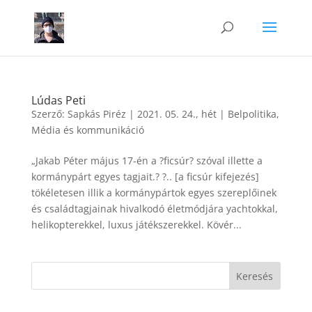
Lúdas Peti
Szerző:
Sapkás Piréz
|
2021. 05. 24., hét
|
Belpolitika
,
Média és kommunikáció
„Jakab Péter május 17-én a ?ficsúr? szóval illette a
kormánypárt egyes tagjait.? ?.. [a ficsúr kifejezés]
tökéletesen illik a kormánypártok egyes szereplőinek
és családtagjainak hivalkodó életmódjára yachtokkal,
helikopterekkel, luxus játékszerekkel. Kövér...