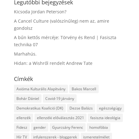
Legutóbbi bejegyzések
Kicsoda Jordan Peterson?
A Cancel Culture (valószínűleg) nem az, amire
gondolsz
A bűn kettős mércéje: Törvény és Rend | Fasiszta
technika 07
Marhahús.
Hidan: a Wishről rendelt Andrew Tate
Címkék
Axióma Kulturális Alapítvány
Bakos Marcell
Bohár Dániel
Covid-19 járvány
Demokratikus Koalíció (DK)
Dezse Balázs
egészségügy
ellenzék
ellenzéki előválasztás 2021
fasiszta ideológia
Fidesz
gender
Gyurcsány Ferenc
homofóbia
Hír TV
infulenszerek - bloggerek
ismeretelmélet