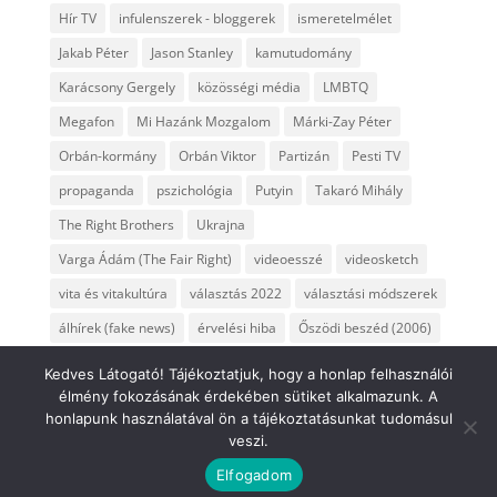
Hír TV
infulenszerek - bloggerek
ismeretelmélet
Jakab Péter
Jason Stanley
kamutudomány
Karácsony Gergely
közösségi média
LMBTQ
Megafon
Mi Hazánk Mozgalom
Márki-Zay Péter
Orbán-kormány
Orbán Viktor
Partizán
Pesti TV
propaganda
pszichológia
Putyin
Takaró Mihály
The Right Brothers
Ukrajna
Varga Ádám (The Fair Right)
videoesszé
videosketch
vita és vitakultúra
választás 2022
választási módszerek
álhírek (fake news)
érvelési hiba
Őszödi beszéd (2006)
Kedves Látogató! Tájékoztatjuk, hogy a honlap felhasználói
élmény fokozásának érdekében sütiket alkalmazunk. A
honlapunk használatával ön a tájékoztatásunkat tudomásul
veszi.
Elfogadom
Dizájn:
Elegant Themes
| Motor:
WordPress