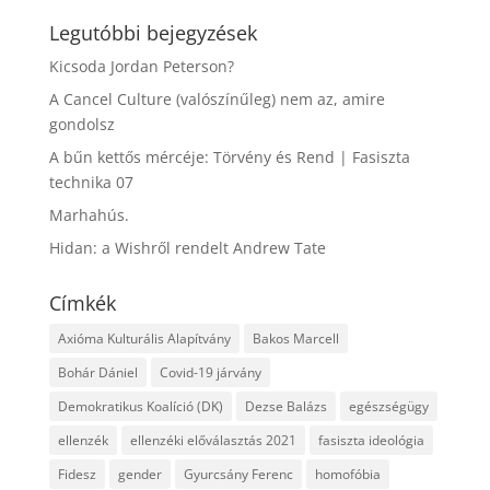
Legutóbbi bejegyzések
Kicsoda Jordan Peterson?
A Cancel Culture (valószínűleg) nem az, amire
gondolsz
A bűn kettős mércéje: Törvény és Rend | Fasiszta
technika 07
Marhahús.
Hidan: a Wishről rendelt Andrew Tate
Címkék
Axióma Kulturális Alapítvány
Bakos Marcell
Bohár Dániel
Covid-19 járvány
Demokratikus Koalíció (DK)
Dezse Balázs
egészségügy
ellenzék
ellenzéki előválasztás 2021
fasiszta ideológia
Fidesz
gender
Gyurcsány Ferenc
homofóbia