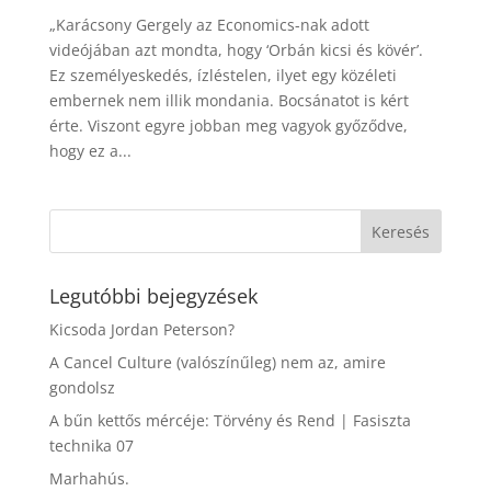
„Karácsony Gergely az Economics-nak adott
videójában azt mondta, hogy ‘Orbán kicsi és kövér’.
Ez személyeskedés, ízléstelen, ilyet egy közéleti
embernek nem illik mondania. Bocsánatot is kért
érte. Viszont egyre jobban meg vagyok győződve,
hogy ez a...
Legutóbbi bejegyzések
Kicsoda Jordan Peterson?
A Cancel Culture (valószínűleg) nem az, amire
gondolsz
A bűn kettős mércéje: Törvény és Rend | Fasiszta
technika 07
Marhahús.