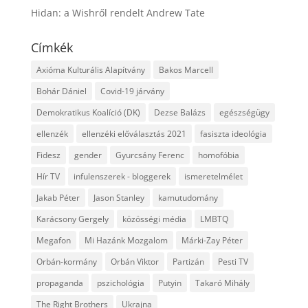
Hidan: a Wishről rendelt Andrew Tate
Címkék
Axióma Kulturális Alapítvány
Bakos Marcell
Bohár Dániel
Covid-19 járvány
Demokratikus Koalíció (DK)
Dezse Balázs
egészségügy
ellenzék
ellenzéki előválasztás 2021
fasiszta ideológia
Fidesz
gender
Gyurcsány Ferenc
homofóbia
Hír TV
infulenszerek - bloggerek
ismeretelmélet
Jakab Péter
Jason Stanley
kamutudomány
Karácsony Gergely
közösségi média
LMBTQ
Megafon
Mi Hazánk Mozgalom
Márki-Zay Péter
Orbán-kormány
Orbán Viktor
Partizán
Pesti TV
propaganda
pszichológia
Putyin
Takaró Mihály
The Right Brothers
Ukrajna