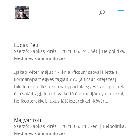
Lúdas Peti
Szerző:
Sapkás Piréz
|
2021. 05. 24., hét
|
Belpolitika
,
Média és kommunikáció
„Jakab Péter május 17-én a ?ficsúr? szóval illette a
kormánypárt egyes tagjait.? ?.. [a ficsúr kifejezés]
tökéletesen illik a kormánypártok egyes szereplőinek
és családtagjainak hivalkodó életmódjára yachtokkal,
helikopterekkel, luxus játékszerekkel. Kövér...
Magyar röfi
Szerző:
Sapkás Piréz
|
2021. 05. 11., ked
|
Belpolitika
,
Média és kommunikáció