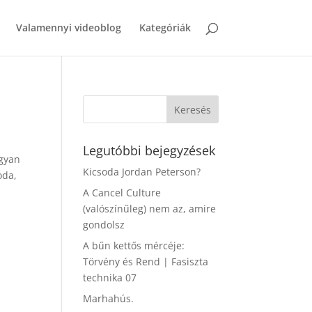
Valamennyi videoblog
Kategóriák
Legutóbbi bejegyzések
ogyan
Kicsoda Jordan Peterson?
oda,
A Cancel Culture
(valószínűleg) nem az, amire
gondolsz
A bűn kettős mércéje:
Törvény és Rend | Fasiszta
technika 07
Marhahús.