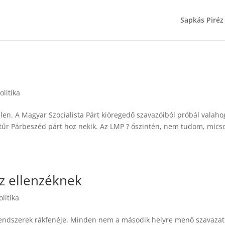
Sapkás Piréz
olitika
élen. A Magyar Szocialista Párt kiöregedő szavazóiból próbál valah
iatűr Párbeszéd párt hoz nekik. Az LMP ? őszintén, nem tudom, mics
az ellenzéknek
olitika
s rendszerek rákfenéje. Minden nem a második helyre menő szavazat