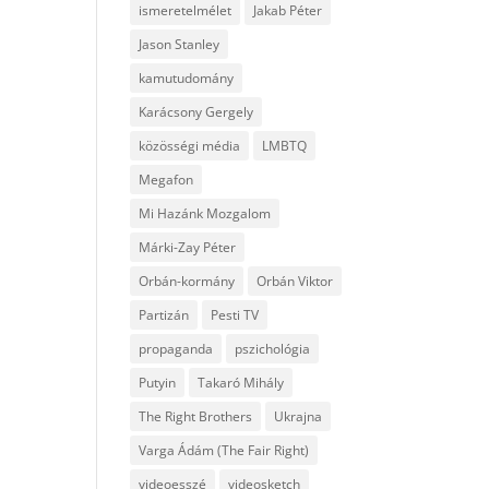
ismeretelmélet
Jakab Péter
Jason Stanley
kamutudomány
Karácsony Gergely
közösségi média
LMBTQ
Megafon
Mi Hazánk Mozgalom
Márki-Zay Péter
Orbán-kormány
Orbán Viktor
Partizán
Pesti TV
propaganda
pszichológia
Putyin
Takaró Mihály
The Right Brothers
Ukrajna
Varga Ádám (The Fair Right)
videoesszé
videosketch