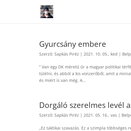
Gyurcsány embere
Szerző:
Sapkás Piréz
|
2021. 10. 05., ked
|
Belp
” Van egy DK méretű űr a magyar politikai térf
túlélni, és abból a kis vonzerőből, amit a min
és miért is van még. A...
Dorgáló szerelmes levél 
Szerző:
Sapkás Piréz
|
2021. 05. 16., vas
|
Belp
„Ez taktikai szavazás. Ez a szimpla többsége