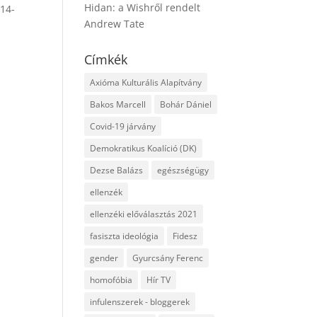
Hidan: a Wishről rendelt
014-
Andrew Tate
Címkék
Axióma Kulturális Alapítvány
Bakos Marcell
Bohár Dániel
Covid-19 járvány
Demokratikus Koalíció (DK)
Dezse Balázs
egészségügy
ellenzék
ellenzéki előválasztás 2021
fasiszta ideológia
Fidesz
gender
Gyurcsány Ferenc
homofóbia
Hír TV
infulenszerek - bloggerek