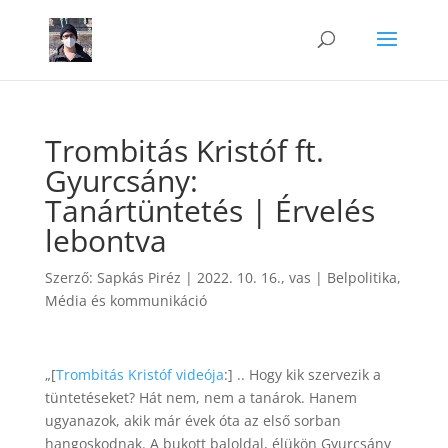
Trombitás Kristóf ft.
Gyurcsány:
Tanártüntetés | Érvelés
lebontva
Szerző:
Sapkás Piréz
|
2022. 10. 16., vas
|
Belpolitika
,
Média és kommunikáció
„[
Trombitás Kristóf videója
:] .. Hogy kik szervezik a
tüntetéseket? Hát nem, nem a tanárok. Hanem
ugyanazok, akik már évek óta az első sorban
hangoskodnak. A bukott baloldal, élükön Gyurcsány