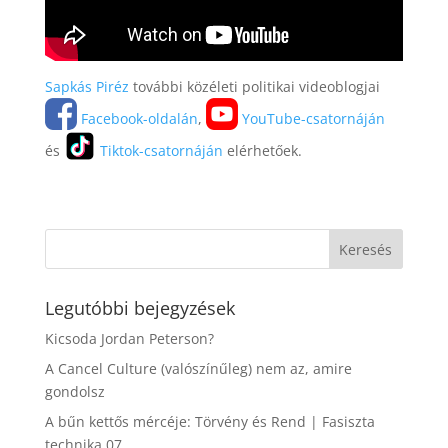
Sapkás Piréz
további közéleti politikai videoblogjai
Facebook-oldalán
,
YouTube-csatornáján
és
Tiktok-csatornáján
elérhetőek.
Legutóbbi bejegyzések
Kicsoda Jordan Peterson?
A Cancel Culture (valószínűleg) nem az, amire
gondolsz
A bűn kettős mércéje: Törvény és Rend | Fasiszta
technika 07