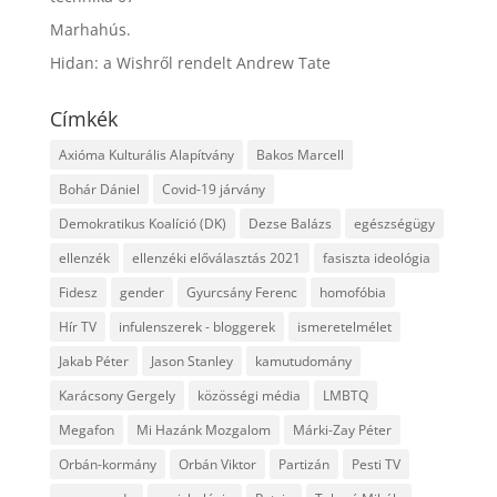
Marhahús.
Hidan: a Wishről rendelt Andrew Tate
Címkék
Axióma Kulturális Alapítvány
Bakos Marcell
Bohár Dániel
Covid-19 járvány
Demokratikus Koalíció (DK)
Dezse Balázs
egészségügy
ellenzék
ellenzéki előválasztás 2021
fasiszta ideológia
Fidesz
gender
Gyurcsány Ferenc
homofóbia
Hír TV
infulenszerek - bloggerek
ismeretelmélet
Jakab Péter
Jason Stanley
kamutudomány
Karácsony Gergely
közösségi média
LMBTQ
Megafon
Mi Hazánk Mozgalom
Márki-Zay Péter
Orbán-kormány
Orbán Viktor
Partizán
Pesti TV