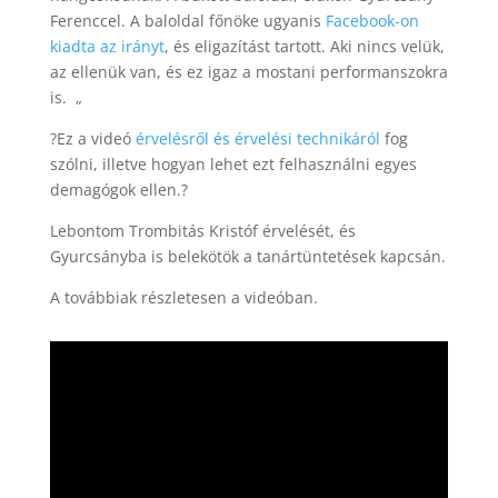
Ferenccel. A baloldal főnöke ugyanis
Facebook-on
kiadta az irányt
, és eligazítást tartott. Aki nincs velük,
az ellenük van, és ez igaz a mostani performanszokra
is. „
?Ez a videó
érvelésről és érvelési technikáról
fog
szólni, illetve hogyan lehet ezt felhasználni egyes
demagógok ellen.?
Lebontom Trombitás Kristóf érvelését, és
Gyurcsányba is belekötök a tanártüntetések kapcsán.
A továbbiak részletesen a videóban.