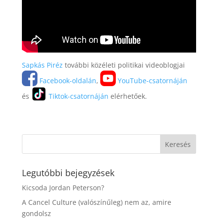
Sapkás Piréz
további közéleti politikai videoblogjai
Facebook-oldalán
,
YouTube-csatornáján
és
Tiktok-csatornáján
elérhetőek.
Legutóbbi bejegyzések
Kicsoda Jordan Peterson?
A Cancel Culture (valószínűleg) nem az, amire
gondolsz