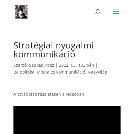
Stratégiai nyugalmi
kommunikáció
Szerző:
Sapkás Piréz
|
2022. 03. 18., pén
|
Belpolitika
,
Média és kommunikáció
,
Nagyvilág
A továbbiak részletesen a videóban.