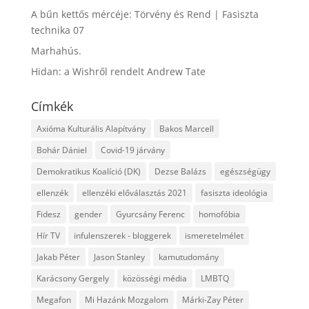
A bűn kettős mércéje: Törvény és Rend | Fasiszta
technika 07
Marhahús.
Hidan: a Wishről rendelt Andrew Tate
Címkék
Axióma Kulturális Alapítvány
Bakos Marcell
Bohár Dániel
Covid-19 járvány
Demokratikus Koalíció (DK)
Dezse Balázs
egészségügy
ellenzék
ellenzéki előválasztás 2021
fasiszta ideológia
Fidesz
gender
Gyurcsány Ferenc
homofóbia
Hír TV
infulenszerek - bloggerek
ismeretelmélet
Jakab Péter
Jason Stanley
kamutudomány
Karácsony Gergely
közösségi média
LMBTQ
Megafon
Mi Hazánk Mozgalom
Márki-Zay Péter