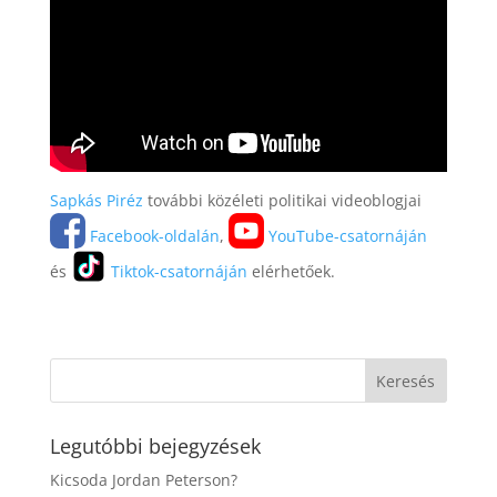
Sapkás Piréz
további közéleti politikai videoblogjai
Facebook-oldalán
,
YouTube-csatornáján
és
Tiktok-csatornáján
elérhetőek.
Legutóbbi bejegyzések
Kicsoda Jordan Peterson?