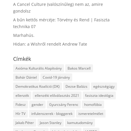
A Cancel Culture (valószínűleg) nem az, amire
gondolsz
A bűn kettős mércéje: Törvény és Rend | Fasiszta
technika 07
Marhahús.
Hidan: a Wishről rendelt Andrew Tate
Címkék
Axióma Kulturális Alapítvány
Bakos Marcell
Bohár Dániel
Covid-19 járvány
Demokratikus Koalíció (DK)
Dezse Balázs
egészségügy
ellenzék
ellenzéki előválasztás 2021
fasiszta ideológia
Fidesz
gender
Gyurcsány Ferenc
homofóbia
Hír TV
infulenszerek - bloggerek
ismeretelmélet
Jakab Péter
Jason Stanley
kamutudomány