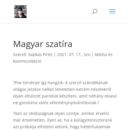
Magyar szatíra
Szerző:
Sapkás Piréz
|
2021. 07. 17., szo
|
Média és
kommunikáció
?Poe törvénye így hangzik: A szerző szándékának
világos jelzése nélkül lehetetlen extrém nézetekről
olyan eltúlzott paródiát készíteni, amit néhány olvasó
ne gondolna valós véleménynyilvánításnak.?
?Van az idiótaságnak olyan szintje, amikor érvelni
már értelmetlen, ilyen az, ha a külügyminiszterünk
azt próbálja elhitetni velünk, hogy háttérhatalmak