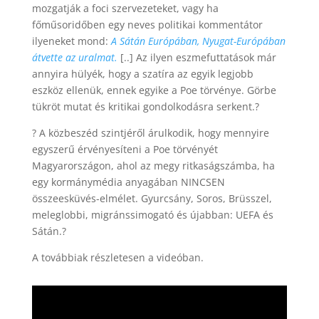
mozgatják a foci szervezeteket, vagy ha
főműsoridőben egy neves politikai kommentátor
ilyeneket mond:
A Sátán Európában, Nyugat-Európában
átvette az uralmat.
[..] Az ilyen eszmefuttatások már
annyira hülyék, hogy a szatíra az egyik legjobb
eszköz ellenük, ennek egyike a Poe törvénye. Görbe
tükröt mutat és kritikai gondolkodásra serkent.?
? A közbeszéd szintjéről árulkodik, hogy mennyire
egyszerű érvényesíteni a Poe törvényét
Magyarországon, ahol az megy ritkaságszámba, ha
egy kormánymédia anyagában NINCSEN
összeesküvés-elmélet. Gyurcsány, Soros, Brüsszel,
meleglobbi, migránssimogató és újabban: UEFA és
Sátán.?
A továbbiak részletesen a videóban.