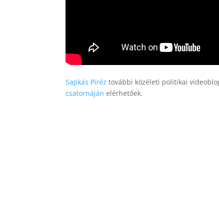
Sapkás Piréz
további közéleti politikai videoblo
csatornáján
elérhetőek.