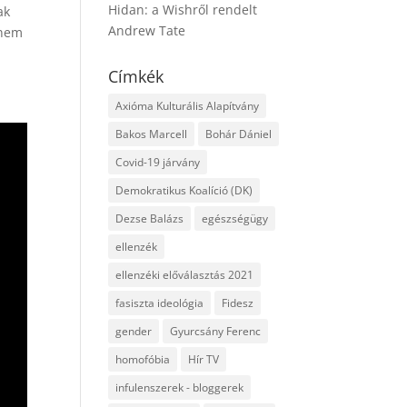
Hidan: a Wishről rendelt
ak
Andrew Tate
 nem
Címkék
Axióma Kulturális Alapítvány
Bakos Marcell
Bohár Dániel
Covid-19 járvány
Demokratikus Koalíció (DK)
Dezse Balázs
egészségügy
ellenzék
ellenzéki előválasztás 2021
fasiszta ideológia
Fidesz
gender
Gyurcsány Ferenc
homofóbia
Hír TV
infulenszerek - bloggerek