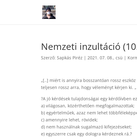
Nemzeti inzultáció (10
Szerző:
Sapkás Piréz
|
2021. 07. 08., csü
|
Kor
„[..] miért is annyira bosszantóan rossz eszköz
teljesen rossz arra, hogy véleményt kérjen ki. „
?A jó kérdések tulajdonságai egy kérdőívben ez
a) világosan, közérthetően megfogalmazottak;
b) egyértelműek, azaz nem lehet többféleképp
c) amennyire lehet, rövidek;
d) nem használnak sugalmazó kifejezéseket;
e) egyszerre csak egy dologra kérdeznek rá.?