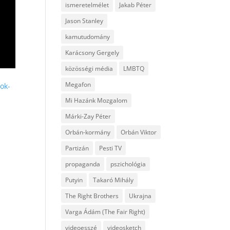
ismeretelmélet
Jakab Péter
Jason Stanley
kamutudomány
Karácsony Gergely
közösségi média
LMBTQ
Megafon
ok-
Mi Hazánk Mozgalom
Márki-Zay Péter
Orbán-kormány
Orbán Viktor
Partizán
Pesti TV
propaganda
pszichológia
Putyin
Takaró Mihály
The Right Brothers
Ukrajna
Varga Ádám (The Fair Right)
videoesszé
videosketch