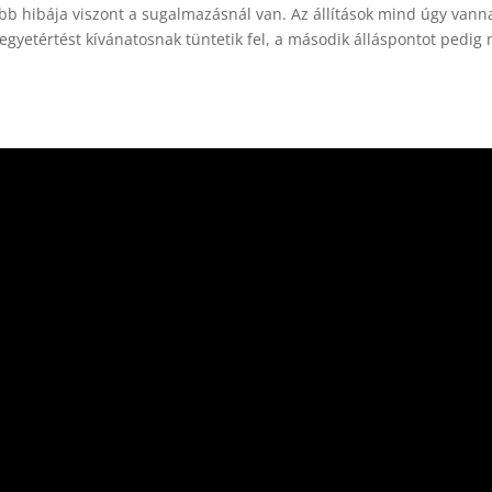
vább hibája viszont a sugalmazásnál van. Az állítások mind úgy vann
egyetértést kívánatosnak tüntetik fel, a második álláspontot pedig