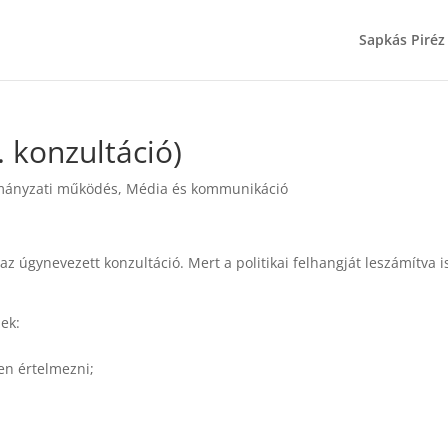
Sapkás Piréz
. konzultáció)
mányzati működés
,
Média és kommunikáció
 az úgynevezett konzultáció. Mert a politikai felhangját leszámítva i
ek:
en értelmezni;