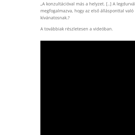
„A konzultációval más a helyzet. [..] A legdur
megfogalmazva, hogy az első állásponttal való 
kívánatosnak.?
A továbbiak részletesen a videóban.