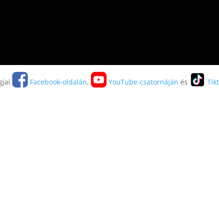
gjai
Facebook-oldalán
,
YouTube-csatornáján
és
Tikt